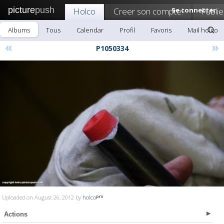
picture
push
Holco
Creer son compte!
Se connecter
Publie
Albums
Tous
Calendar
Profil
Favoris
Mail holco
«
»
P1050334
Uploaded on August 26, 2012 by
holco
Actions