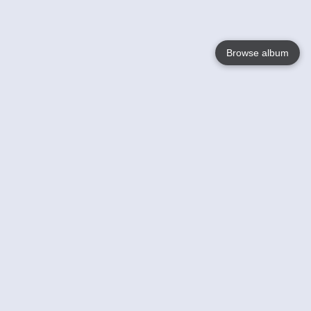
Browse album
Language
English
Nederlands
Français
Votre / vos
Help
En savoir plusu