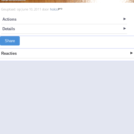
Geupload: op June 10, 2011 door
holco
Actions
Details
Share
Reacties