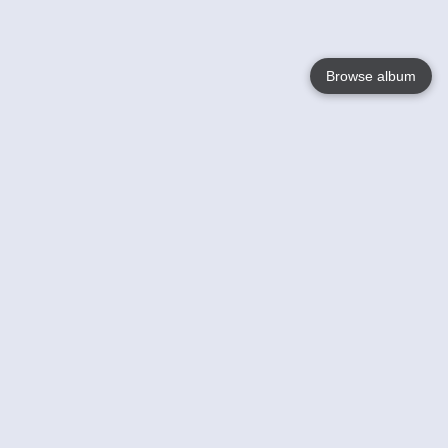
Browse album
Language
English
Nederlands
Français
Jouw
Help
Lees Meer