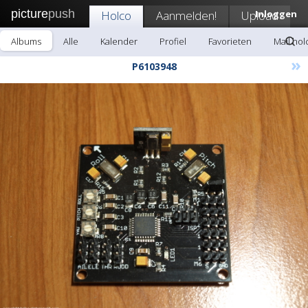
picture
push
Holco
Aanmelden!
Upload
Inloggen
Albums
Alle
Kalender
Profiel
Favorieten
Mail hol
»
P6103948