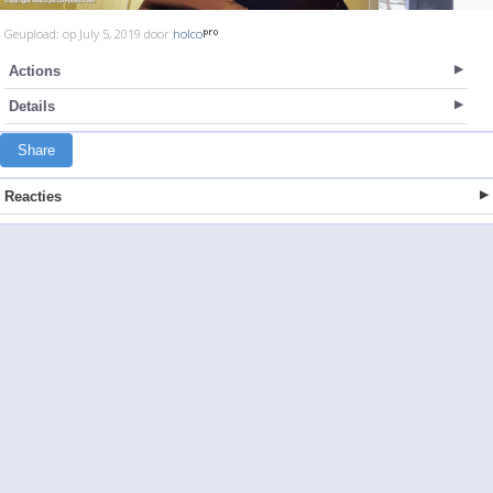
Geupload: op July 5, 2019 door
holco
Actions
Details
Share
Reacties