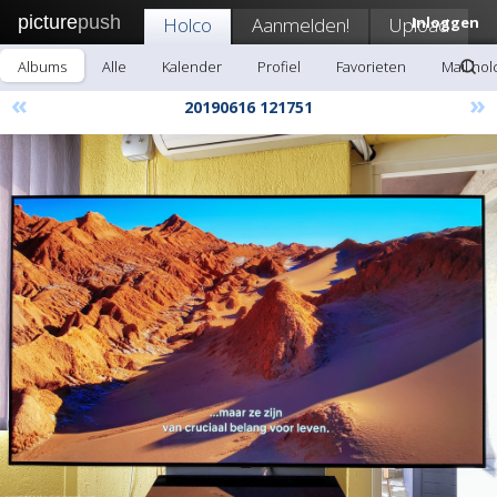
picture
push
Holco
Aanmelden!
Upload
Inloggen
Albums
Alle
Kalender
Profiel
Favorieten
Mail hol
«
»
20190616 121751