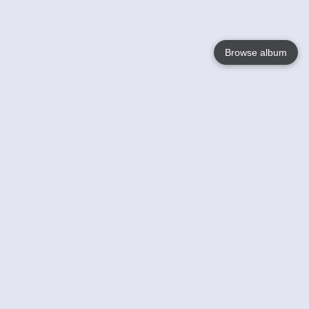
Browse album
Language
English
Nederlands
Français
Jouw
Help
Lees Meer