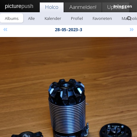
picture
push
Holco
Aanmelden!
Upload
Inloggen
Albums
Alle
Kalender
Profiel
Favorieten
Mail hol
«
»
28-05-2023-3