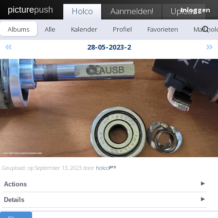
picture
push
Holco
Aanmelden!
Upload
Inloggen
Albums
Alle
Kalender
Profiel
Favorieten
Mail hol
«
»
28-05-2023-2
Geupload: op September 13, 2023 door
holco
Actions
Details