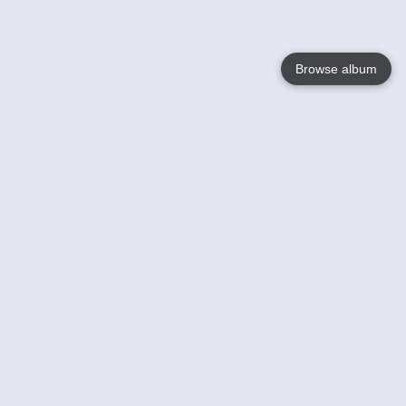
Browse album
Language
English
Nederlands
Français
Jouw
Help
Lees Meer