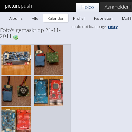
picture
push
Aanmelden!
Holco
Albums
Alle
Kalender
Profiel
Favorieten
Mail 
could not load page.
retry
Foto's gemaakt op 21-11-
2011