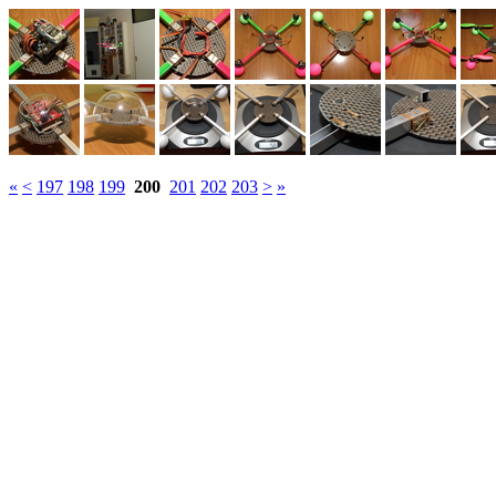
«
<
197
198
199
200
201
202
203
>
»