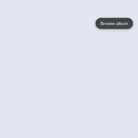
Browse album
Language
English
Nederlands
Français
Jouw
Help
Lees Meer