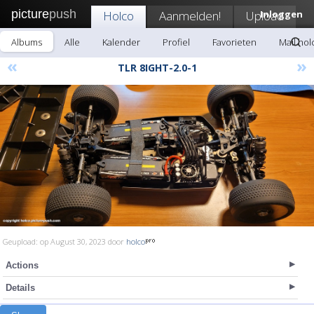
picture
push
Holco
Aanmelden!
Upload
Inloggen
Albums
Alle
Kalender
Profiel
Favorieten
Mail hol
«
»
TLR 8IGHT-2.0-1
Geupload: op August 30, 2023 door
holco
Actions
Details